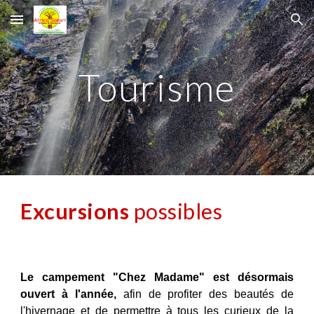
Skip to main content
Skip to navigation
Tourisme
Excursions
possibles
Le campement "Chez Madame" est désormais
ouvert à l'année,
afin de profiter des beautés de
l'hivernage et de permettre à tous les curieux de la