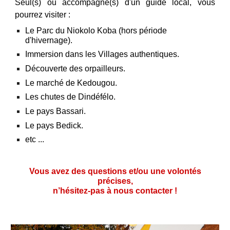
Seul(s) ou accompagné(s) d'un guide local, vous
pourrez visiter :
Le
Parc du Niokolo Koba (hors période
d'hivernage)
.
Immersion
dans les Villages
authentiques.
D
écouverte de
s
o
rpailleurs
.
Le
marché de Kedougou.
L
es chutes de
Dindéfélo.
L
e pays Bassari.
Le pays B
edick.
etc ...
Vous avez des questions et/ou une
volontés
précises,
n’hésitez-pas à nous contacter !